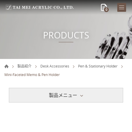
0
PRODUCTS
製品紹介
Desk Accessories
Pen & Stationary Holder
Mini-Faceted Memo & Pen Holder
製品メニュー