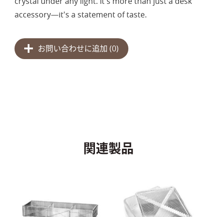
crystal under any light. It's more than just a desk
accessory—it's a statement of taste.
お問い合わせに追加 (
0
)
関連製品