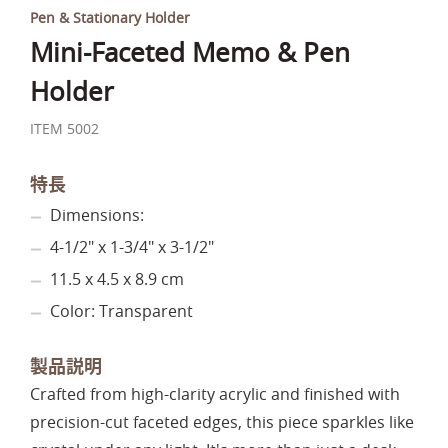
Pen & Stationary Holder
Mini-Faceted Memo & Pen
Holder
ITEM 5002
特長
Dimensions:
4-1/2" x 1-3/4" x 3-1/2"
11.5 x 4.5 x 8.9 cm
Color: Transparent
製品説明
Crafted from high-clarity acrylic and finished with
precision-cut faceted edges, this piece sparkles like